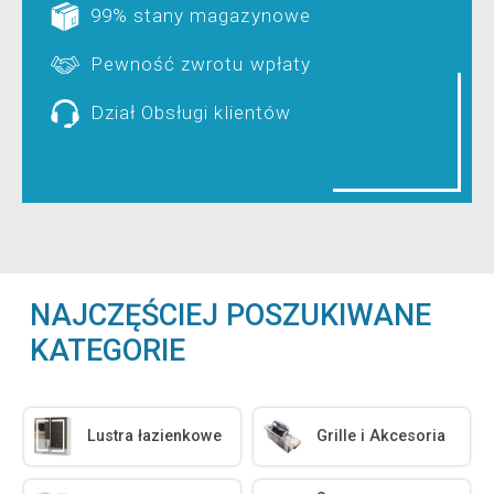
99% stany magazynowe
Pewność zwrotu wpłaty
Dział Obsługi klientów
NAJCZĘŚCIEJ POSZUKIWANE
KATEGORIE
Lustra łazienkowe
Grille i Akcesoria