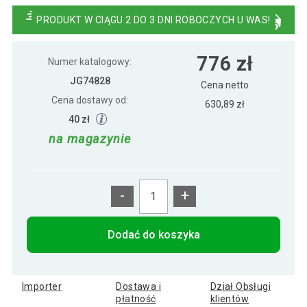
biały
PRODUKT W CIĄGU 2 DO 3 DNI ROBOCZYCH U WAS!
683 zł
Elektryczny zbiornik ciepłej wody 30 l,
776 zł
569 zł
biały
Numer katalogowy:
JG74828
Cena netto
Cena dostawy od:
Elektryczny zbiornik ciepłej wody 80 l,
630,89 zł
962 zł
biały
40 zł
na magazynie
-
+
Dodać do koszyka
Importer
Dostawa i
Dział Obsługi
płatność
klientów