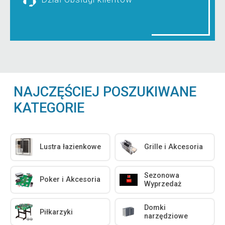
NAJCZĘŚCIEJ POSZUKIWANE
KATEGORIE
Lustra łazienkowe
Grille i Akcesoria
Sezonowa
Poker i Akcesoria
Wyprzedaż
Domki
Piłkarzyki
narzędziowe