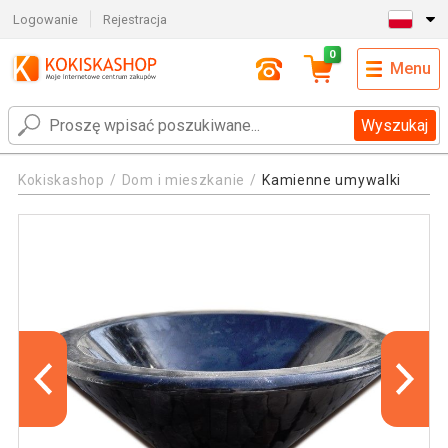
Logowanie
Rejestracja
0
Menu
Wyszukaj
Kokiskashop
Dom i mieszkanie
Kamienne umywalki