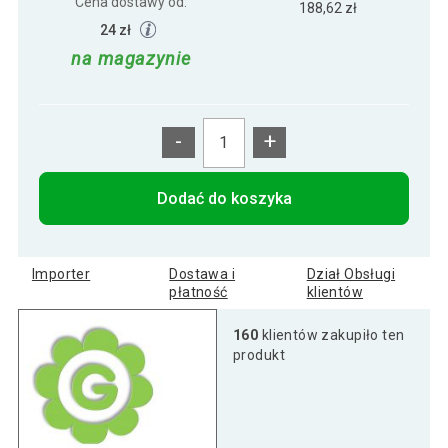
Cena dostawy od:
188,62 zł
24 zł
na magazynie
-
+
Dodać do koszyka
Importer
Dostawa i
Dział Obsługi
płatność
klientów
160
klientów zakupiło ten
produkt