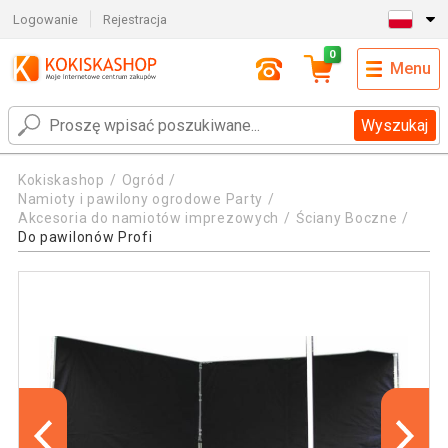
Logowanie
Rejestracja
0
Menu
Wyszukaj
Kokiskashop
Ogród
Namioty i pawilony ogrodowe Party
Akcesoria do namiotów imprezowych
Ściany Boczne
Do pawilonów Profi