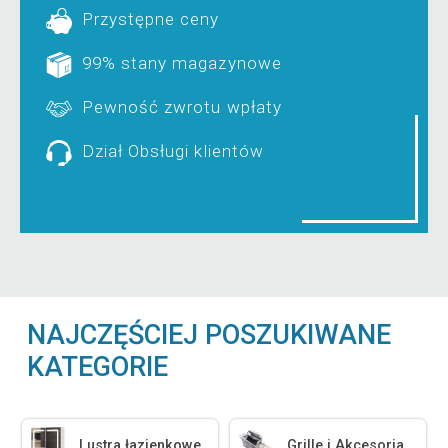
Przystępne ceny
99% stany magazynowe
Pewność zwrotu wpłaty
Dział Obsługi klientów
NAJCZĘŚCIEJ POSZUKIWANE
KATEGORIE
Lustra łazienkowe
Grille i Akcesoria