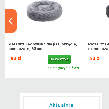
Petstuff Legowisko dla psa, okrągłe,
Petstuff Le
jasnoszare, 60 cm
ciemnoszar
83 zł
83 zł
Do koszyka
.
na magazynie 6 szt.
Aktualnie