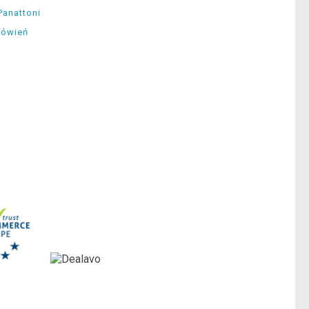
Panattoni
mówień