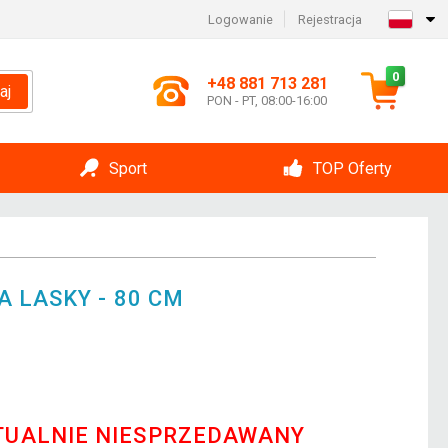
Logowanie
Rejestracja
0
+48 881 713 281
aj
PON - PT, 08:00-16:00
Sport
TOP Oferty
 LASKY - 80 CM
o
TUALNIE NIESPRZEDAWANY