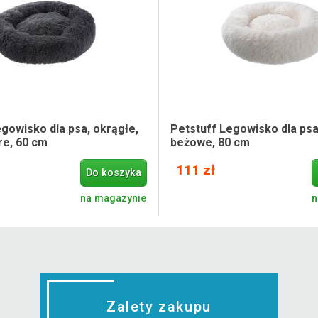
gowisko dla psa, okrągłe,
Petstuff Legowisko dla psa
e, 60 cm
beżowe, 80 cm
111 zł
Do koszyka
na magazynie
n
Zalety zakupu