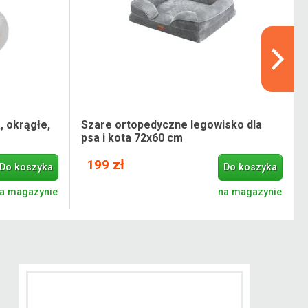
, okrągłe,
Szare ortopedyczne legowisko dla
psa i kota 72x60 cm
199 zł
Do koszyka
Do koszyka
a magazynie
na magazynie