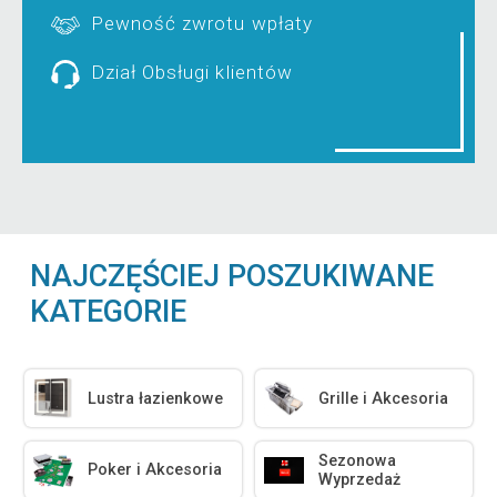
Pewność zwrotu wpłaty
Dział Obsługi klientów
NAJCZĘŚCIEJ POSZUKIWANE
KATEGORIE
Lustra łazienkowe
Grille i Akcesoria
Sezonowa
Poker i Akcesoria
Wyprzedaż