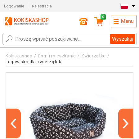
Logowanie
Rejestracja
0
Menu
Wyszukaj
Kokiskashop
Dom i mieszkanie
Zwierzątka
Legowiska dla zwierzątek