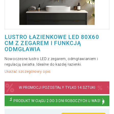
LUSTRO ŁAZIENKOWE LED 80X60
CM Z ZEGAREM I FUNKCJĄ
ODMGŁAWIA
Nowoczesne lustro LED z zegarem, odmgławianiem i
regulacją światła. Idealne do każdej łazienki.
Ukazać szczegółowy opis
W PROMOCJI POZOSTAŁY TYLKO 14 SZTUKI
PRODUKT W CIĄGU 2 DO 3 DNI ROBOCZYCH U WAS!