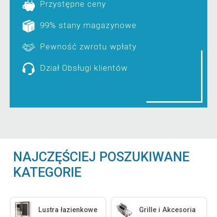
Przystępne ceny
99% stany magazynowe
Pewność zwrotu wpłaty
Dział Obsługi klientów
NAJCZĘŚCIEJ POSZUKIWANE
KATEGORIE
Lustra łazienkowe
Grille i Akcesoria