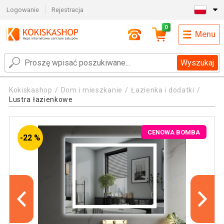
Logowanie
Rejestracja
0
Menu
Wyszukaj
Kokiskashop
Dom i mieszkanie
Łazienka i dodatki
Lustra łazienkowe
CENOWA BOMBA
-22 %