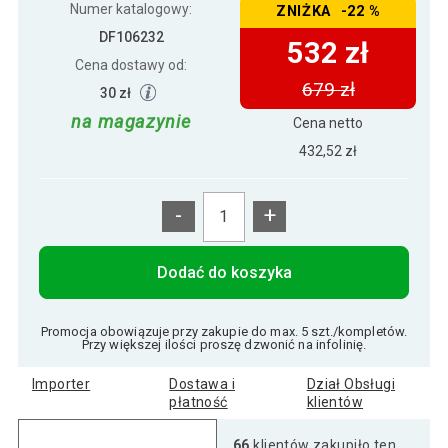
Numer katalogowy:
ZNIŻKA -22 %
DF106232
532 zł
Cena dostawy od:
679 zł
30 zł
na magazynie
Cena netto
432,52 zł
-
+
Dodać do koszyka
Promocja obowiązuje przy zakupie do max. 5 szt./kompletów.
Przy większej ilości proszę dzwonić na infolinię.
Importer
Dostawa i
Dział Obsługi
płatność
klientów
66
klientów zakupiło ten