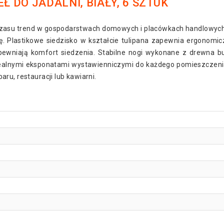
 DO JADALNI, BIAŁY, 6 SZTUK
asu trend w gospodarstwach domowych i placówkach handlowych. N
Plastikowe siedzisko w kształcie tulipana zapewnia ergonomicz
zapewniają komfort siedzenia. Stabilne nogi wykonane z drewna
 idealnymi eksponatami wystawienniczymi do każdego pomieszcze
ru, restauracji lub kawiarni.