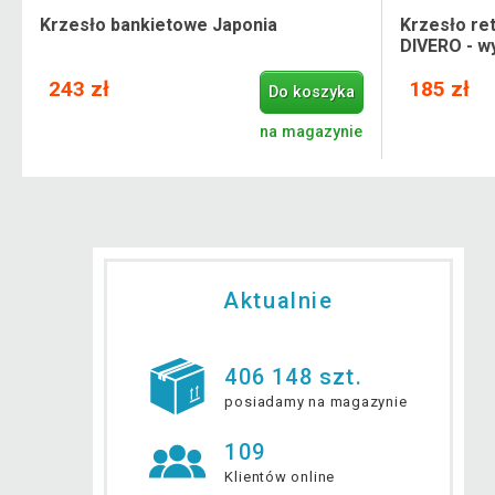
Krzesło bankietowe Japonia
Krzesło re
DIVERO - w
243 zł
185 zł
Do koszyka
.
na magazynie
Aktualnie
406 148 szt.
posiadamy na magazynie
109
Klientów online