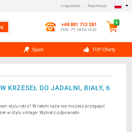
Logowanie
Rejestracja
0
+48 881 713 281
aj
PON - PT, 08:00-16:00
Sport
TOP Oferty
 KRZESEŁ DO JADALNI, BIAŁY, 6
em stylu retro? W takim razie nie możesz przegapić
seł w stylu vintage. Wybierz odpowiedn