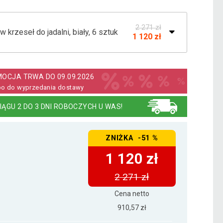
2 271 zł
zeseł do jadalni, biały, 6 sztuk
1 120 zł
2 313 zł
rzeseł do jadalni, czarny, 6 sztuk
1 120 zł
OCJA TRWA DO 09.09.2026
bo do wyprzedania dostawy
2 305 zł
rzeseł do jadalni, szary, 6 sztuk
IĄGU 2 DO 3 DNI ROBOCZYCH U WAS!
1 120 zł
ZNIŻKA -51 %
1 120 zł
2 271 zł
Cena netto
910,57 zł