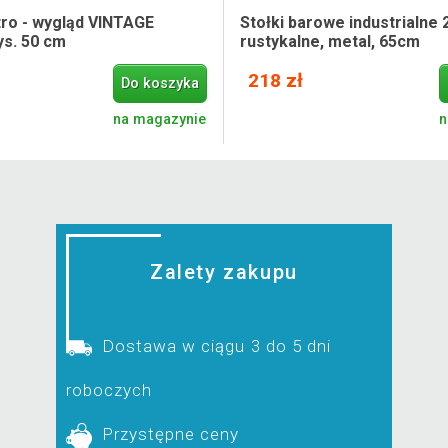
tro - wygląd VINTAGE
Stołki barowe industrialne 2
ys. 50 cm
rustykalne, metal, 65cm
218 zł
Do koszyka
na magazynie
n
Zalety zakupu
Dostawa w ciągu 3 do 5 dni
roboczych
Przystępne ceny