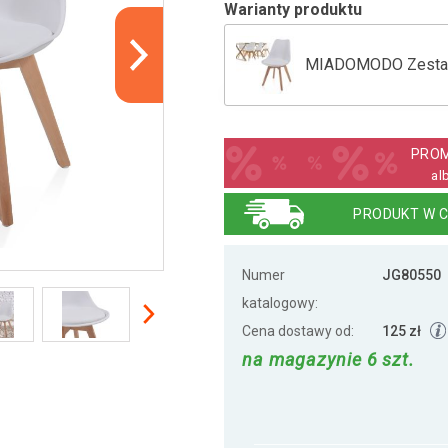
Warianty produktu
MIADOMODO Zestaw kr
MIADOMODO Zestaw k
PROM
al
MIADOMODO Zestaw k
PRODUKT W C
Numer
JG80550
katalogowy:
Cena dostawy od:
125 zł
na magazynie 6 szt.