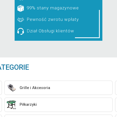
99% stany magazynowe
Pewność zwrotu wpłaty
Dział Obsługi klientów
ATEGORIE
Grille i Akcesoria
Piłkarzyki