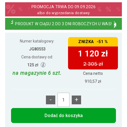
1 120 zł
biały, 6 sztuk
PROMOCJA TRWA DO 09.09.2026
albo do wyprzedania dostawy
2 313 zł
MIADOMODO Zestaw krzeseł do jadalni,
PRODUKT W CIĄGU 2 DO 3 DNI ROBOCZYCH U WAS!
1 120 zł
czarny, 6 sztuk
Numer katalogowy:
ZNIŻKA -51 %
JG80553
1 120 zł
Cena dostawy od:
2 305 zł
125 zł
na magazynie 6 szt.
Cena netto
910,57 zł
-
+
Dodać do koszyka