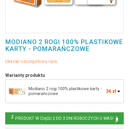
MODIANO 2 ROGI 100% PLASTIKOWE
KARTY - POMARAŃCZOWE
Ukazać szczegółowy opis
Warianty produktu
Modiano 2 rogi 100% plastikowe karty -
36 zł
pomarańczowe
Modiano 2 rogi 100% karty plastikowe -
36 zł
brązowe
PRODUKT W CIĄGU 2 DO 3 DNI ROBOCZYCH U WAS!