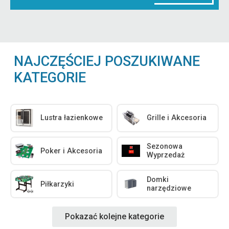
NAJCZĘŚCIEJ POSZUKIWANE
KATEGORIE
Lustra łazienkowe
Grille i Akcesoria
Sezonowa
Poker i Akcesoria
Wyprzedaż
Domki
Piłkarzyki
narzędziowe
Pokazać kolejne kategorie