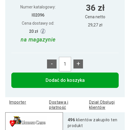
Modiano 2 rogi 100% karty plastikowe -
36 zł
36 zł
jasno niebieskie
Numer katalogowy:
I02096
Cena netto
Cena dostawy od:
Modiano 2 rogi 100% karty plastikowe -
29,27 zł
36 zł
jasno zielone
20 zł
na magazynie
Modiano 2 rogi 100% karty plastikowe -
36 zł
niebieskie
-
+
Modiano 2 rogi 100% karty plastikowe -
36 zł
zielone
Dodać do koszyka
Importer
Dostawa i
Dział Obsługi
płatność
klientów
496
klientów zakupiło ten
produkt