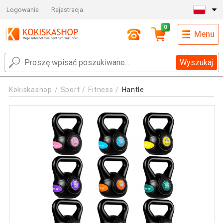
Logowanie
Rejestracja
0
Menu
Wyszukaj
Kokiskashop
Sport
Fitness
Hantle