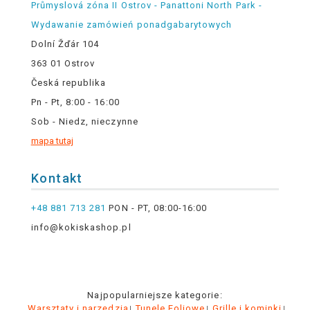
Průmyslová zóna II Ostrov - Panattoni North Park -
Wydawanie zamówień ponadgabarytowych
Dolní Žďár 104
363 01 Ostrov
Česká republika
Pn - Pt, 8:00 - 16:00
Sob - Niedz, nieczynne
mapa tutaj
Kontakt
+48 881 713 281
PON - PT, 08:00-16:00
info@kokiskashop.pl
Najpopularniejsze kategorie:
Warsztaty i narzędzia
Tunele Foliowe
Grille i kominki