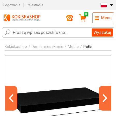
Logowanie
Rejestracja
0
Menu
Wyszukaj
Kokiskashop
Dom i mieszkanie
Meble
Półki