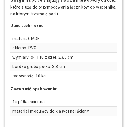
Uwaga
: na półce znajdują się dwa małe otwory od dołu,
które służą do przymocowania łączników do wspornika,
na którym trzymają półki.
Dane techniczne:
materiał: MDF
okleina: PVC
wymiary: dł. 110 x szer. 23,5 cm
bardzo gruba półka: 3,8 cm
ładowność: 10 kg
Zawartość opakowania:
1x półka ścienna
materiał mocujący do klasycznej ściany