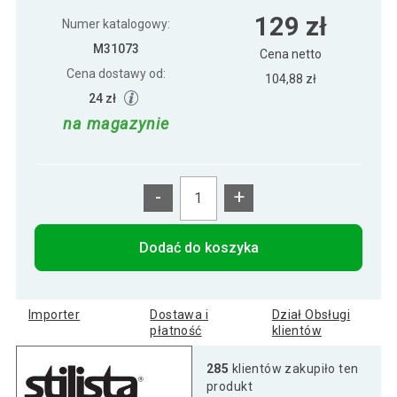
Półka ścienna STILISTA Volato czarna
61 zł
129 zł
MAT 50 cm
Numer katalogowy:
M31073
Cena netto
Cena dostawy od:
Półka ścienna STILISTA Volato mat czarna
104,88 zł
89 zł
70 cm
24 zł
na magazynie
-
+
Dodać do koszyka
Importer
Dostawa i
Dział Obsługi
płatność
klientów
285
klientów zakupiło ten
produkt