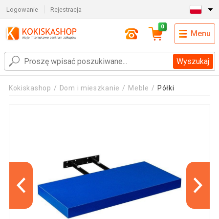
Logowanie
Rejestracja
0
Menu
Wyszukaj
Kokiskashop
Dom i mieszkanie
Meble
Półki