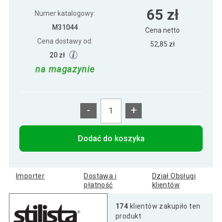
Półka ścienna STILISTA Volato niebieska,
109 zł
65 zł
90 cm
Numer katalogowy:
M31044
Cena netto
Cena dostawy od:
Półka ścienna STILISTA Volato
52,85 zł
89 zł
wolnowisząca niebieska, 70 cm
20 zł
na magazynie
Półka ścienna Stylist Volato, 100 cm,
119 zł
niebieska
-
+
Półka ścienna Stylist Volato, 30 cm,
53 zł
niebieska
Dodać do koszyka
Półka ścienna Stylist Volato, 40 cm,
59 zł
niebieska
Importer
Dostawa i
Dział Obsługi
płatność
klientów
Półka ścienna Stylist Volato, 80 cm,
174
klientów zakupiło ten
100 zł
niebieska
produkt