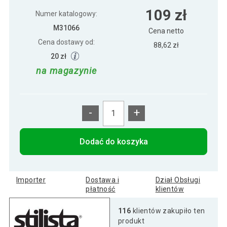
Półka ścienna STILISTA Volato niebieska,
65 zł
109 zł
50 cm
Numer katalogowy:
M31066
Cena netto
Cena dostawy od:
Półka ścienna STILISTA Volato
88,62 zł
89 zł
wolnowisząca niebieska, 70 cm
20 zł
na magazynie
Półka ścienna Stylist Volato, 100 cm,
119 zł
niebieska
-
+
Półka ścienna Stylist Volato, 30 cm,
53 zł
niebieska
Dodać do koszyka
Półka ścienna Stylist Volato, 40 cm,
59 zł
niebieska
Importer
Dostawa i
Dział Obsługi
płatność
klientów
Półka ścienna Stylist Volato, 80 cm,
116
klientów zakupiło ten
100 zł
niebieska
produkt