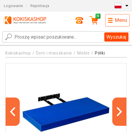
Logowanie
Rejestracja
0
Menu
Wyszukaj
Kokiskashop
Dom i mieszkanie
Meble
Półki