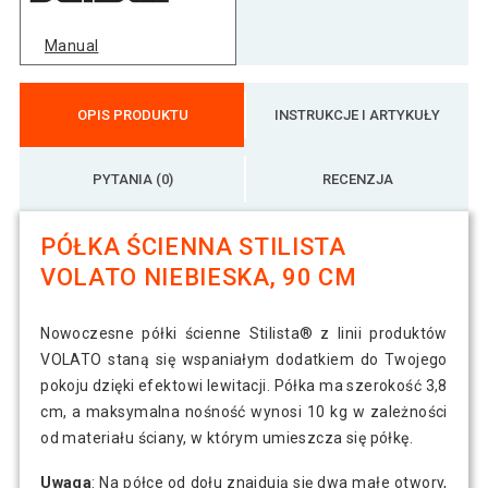
Manual
Stilista Półka ścienna Volato, 60 cm,
73 zł
niebieska
OPIS PRODUKTU
INSTRUKCJE I ARTYKUŁY
PYTANIA (0)
RECENZJA
PÓŁKA ŚCIENNA STILISTA
VOLATO NIEBIESKA, 90 CM
Nowoczesne półki ścienne Stilista® z linii produktów
VOLATO staną się wspaniałym dodatkiem do Twojego
pokoju dzięki efektowi lewitacji. Półka ma szerokość 3,8
cm, a maksymalna nośność wynosi 10 kg w zależności
od materiału ściany, w którym umieszcza się półkę.
Uwaga
: Na półce od dołu znajdują się dwa małe otwory,