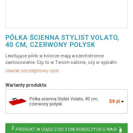
PÓŁKA ŚCIENNA STYLIST VOLATO,
40 CM, CZERWONY POŁYSK
Lewitujące półki w kolorze mają wszechstronne
zastosowanie. Czy to w Twoim salonie, czy w sypialni.
Ukazać szczegółowy opis
Warianty produktu
Półka ścienna Stylist Volato, 40 cm,
59 zł
czerwony połysk
Półka ścienna STILISTA Volato czerwona
65 zł
z połyskiem, 50 cm
PRODUKT W CIĄGU 2 DO 3 DNI ROBOCZYCH U WAS!