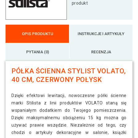
czerwony połysk
produkt
Półka ścienna Stylist Volato, 80 cm,
100 zł
czerwony połysk
OPIS PRODUKTU
INSTRUKCJE I ARTYKUŁY
PYTANIA (0)
RECENZJA
PÓŁKA ŚCIENNA STYLIST VOLATO,
40 CM, CZERWONY POŁYSK
Dzięki efektowi lewitacji, nowoczesne półki ścienne
marki Stilista z linii produktów VOLATO staną się
wspaniałym dodatkiem do Twojego pomieszczenia.
Dzięki maksymalnemu obciążeniu 15 kg można go
używać prawie wszędzie. Niezależnie od tego, czy
chodzi o artykuły dekoracyjne w salonie, książki