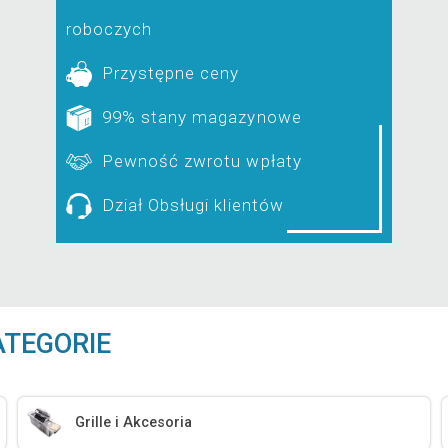
roboczych
Przystępne ceny
99% stany magazynowe
Pewność zwrotu wpłaty
Dział Obsługi klientów
ATEGORIE
Grille i Akcesoria