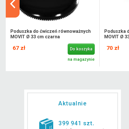
Poduszka do ćwiczeń równoważnych
Poduszka 
MOVIT Ø 33 cm czarna
MOVIT Ø 33
67 zł
70 zł
Do koszyka
.
na magazynie
Aktualnie
399 941 szt.