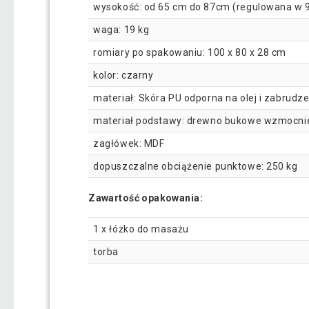
wysokość: od 65 cm do 87cm (regulowana w 9
waga: 19 kg
romiary po spakowaniu: 100 x 80 x 28 cm
kolor: czarny
materiał: Skóra PU odporna na olej i zabrudz
materiał podstawy: drewno bukowe wzmocnie
zagłówek: MDF
dopuszczalne obciążenie punktowe: 250 kg
Zawartość opakowania:
1 x łóżko do masażu
torba