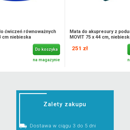
do ćwiczeń równoważnych
Mata do akupresury z podu
 cm niebieska
MOVIT 75 x 44 cm, niebiesk
251 zł
Do koszyka
na magazynie
n
Zalety zakupu
Dostawa w ciągu 3 do 5 dni