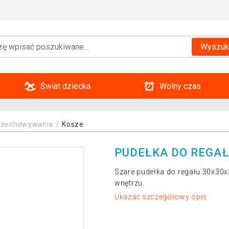
Wyszuk
Świat dziecka
Wolny czas
przechowywania
Kosze
PUDEŁKA DO REGAŁ
Szare pudełka do regału 30x30x
wnętrzu.
Ukazać szczegółowy opis