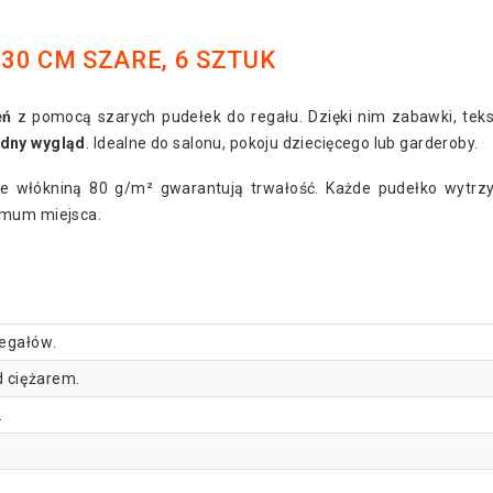
30 CM SZARE, 6 SZTUK
eń
z pomocą szarych pudełek do regału. Dzięki nim zabawki, teks
udny wygląd
. Idealne do salonu, pokoju dziecięcego lub garderoby.
ie włókniną 80 g/m² gwarantują trwałość. Każde pudełko wytr
imum miejsca.
regałów.
d ciężarem.
.