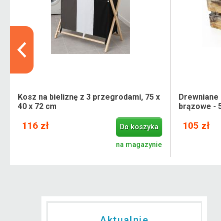
Kosz na bieliznę z 3 przegrodami, 75 x
Drewniane
40 x 72 cm
brązowe - 5
116 zł
105 zł
Do koszyka
e
na magazynie
Aktualnie