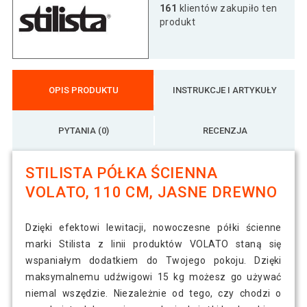
STILISTA Półka ścienna Volato, 60 cm,
161
klientów zakupiło ten
69 zł
jasne drewno
produkt
OPIS PRODUKTU
INSTRUKCJE I ARTYKUŁY
PYTANIA (0)
RECENZJA
STILISTA PÓŁKA ŚCIENNA
VOLATO, 110 CM, JASNE DREWNO
Dzięki efektowi lewitacji, nowoczesne półki ścienne
marki Stilista z linii produktów VOLATO staną się
wspaniałym dodatkiem do Twojego pokoju. Dzięki
maksymalnemu udźwigowi 15 kg możesz go używać
niemal wszędzie. Niezależnie od tego, czy chodzi o