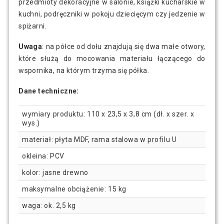
przedmioty dekoracyjne w salonie, książki kucharskie w
kuchni, podręczniki w pokoju dziecięcym czy jedzenie w
spiżarni.
Uwaga
: na półce od dołu znajdują się dwa małe otwory,
które służą do mocowania materiału łączącego do
wspornika, na którym trzyma się półka.
Dane techniczne:
wymiary produktu: 110 x 23,5 x 3,8 cm (dł. x szer. x
wys.)
materiał: płyta MDF, rama stalowa w profilu U
okleina: PCV
kolor: jasne drewno
maksymalne obciążenie: 15 kg
waga: ok. 2,5 kg