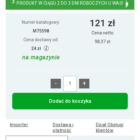
PRODUKT W CIĄGU 2 DO 3 DNI ROBOCZYCH U WAS!
Półka ścienna Stilista Volato, 40 cm, jasne
59 zł
121 zł
drewno
Numer katalogowy:
M75598
Cena netto
Cena dostawy od:
Półka ścienna Stilista Volato, 50 cm, jasne
98,37 zł
61 zł
drewno
24 zł
na magazynie
Półka ścienna Stilista Volato, 80 cm, jasne
93 zł
drewno
-
+
Półka ścienna Stylist Volato, 90 cm, jasne
103 zł
drewno
Dodać do koszyka
STILISTA Półka ścienna Volato, 100 cm,
112 zł
jasne drewno
Importer
Dostawa i
Dział Obsługi
płatność
klientów