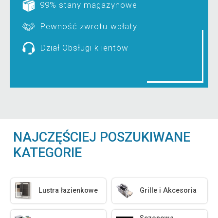
99% stany magazynowe
Pewność zwrotu wpłaty
Dział Obsługi klientów
NAJCZĘŚCIEJ POSZUKIWANE
KATEGORIE
Lustra łazienkowe
Grille i Akcesoria