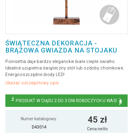
ŚWIĄTECZNA DEKORACJA -
BRĄZOWA GWIAZDA NA STOJAKU
Poinsettia daje bardzo eleganckie białe ciepłe światło.
Idealnie uzupełnia świąteczny stół lub ozdoby choinkowe.
Energooszczędne diody LED!
Ukazać szczegółowy opis
PRODUKT W CIĄGU 2 DO 3 DNI ROBOCZYCH U WAS!
45 zł
Numer katalogowy:
D43014
Cena netto