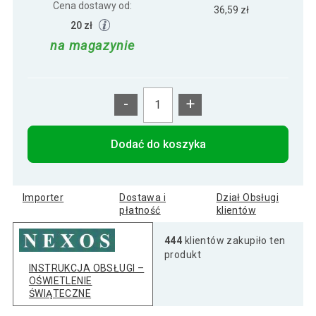
Cena dostawy od:
36,59 zł
20 zł
na magazynie
-
+
Dodać do koszyka
Importer
Dostawa i
Dział Obsługi
płatność
klientów
444
klientów zakupiło ten
produkt
INSTRUKCJA OBSŁUGI –
OŚWIETLENIE
ŚWIĄTECZNE