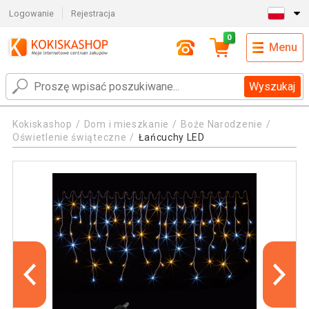
Logowanie
Rejestracja
0
Menu
Wyszukaj
Kokiskashop
Dom i mieszkanie
Boże Narodzenie
Oświetlenie świąteczne
Łańcuchy LED