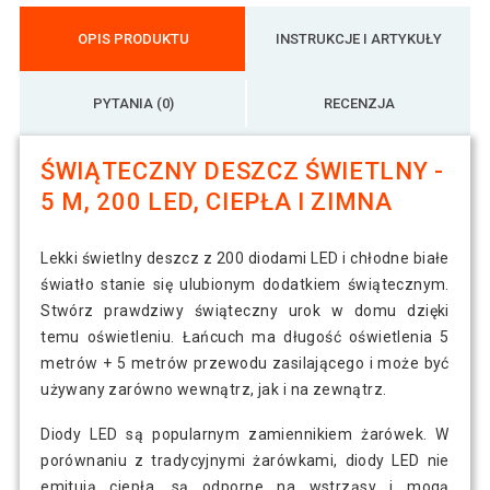
OPIS PRODUKTU
INSTRUKCJE I ARTYKUŁY
PYTANIA (0)
RECENZJA
ŚWIĄTECZNY DESZCZ ŚWIETLNY -
5 M, 200 LED, CIEPŁA I ZIMNA
Lekki świetlny deszcz z 200 diodami LED i chłodne białe
światło stanie się ulubionym dodatkiem świątecznym.
Stwórz prawdziwy świąteczny urok w domu dzięki
temu oświetleniu. Łańcuch ma długość oświetlenia 5
metrów + 5 metrów przewodu zasilającego i może być
używany zarówno wewnątrz, jak i na zewnątrz.
Diody LED są popularnym zamiennikiem żarówek. W
porównaniu z tradycyjnymi żarówkami, diody LED nie
emitują ciepła, są odporne na wstrząsy i mogą