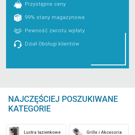
Przystępne ceny
99% stany magazynowe
Pewność zwrotu wpłaty
Dział Obsługi klientów
NAJCZĘŚCIEJ POSZUKIWANE
KATEGORIE
Lustra łazienkowe
Grille i Akcesoria