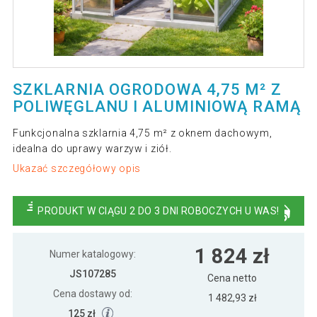
SZKLARNIA OGRODOWA 4,75 M² Z
POLIWĘGLANU I ALUMINIOWĄ RAMĄ
Funkcjonalna szklarnia 4,75 m² z oknem dachowym,
idealna do uprawy warzyw i ziół.
Ukazać szczegółowy opis
PRODUKT W CIĄGU 2 DO 3 DNI ROBOCZYCH U WAS!
1 824 zł
Numer katalogowy:
JS107285
Cena netto
Cena dostawy od:
1 482,93 zł
125 zł