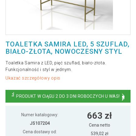
TOALETKA SAMIRA LED, 5 SZUFLAD,
BIAŁO-ZŁOTA, NOWOCZESNY STYL
Toaletka Samira z LED, pięć szuflad, biało-złota.
Funkcjonalność i styl w jednym.
Ukazać szczegółowy opis
PRODUKT W CIĄGU 2 DO 3 DNI ROBOCZYCH U WAS!
663 zł
Numer katalogowy:
JS107204
Cena netto
Cena dostawy od:
539,02 zł