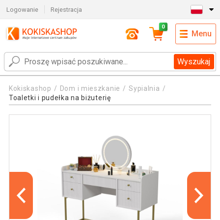
Logowanie
Rejestracja
0
Menu
Wyszukaj
Kokiskashop
Dom i mieszkanie
Sypialnia
Toaletki i pudełka na biżuterię