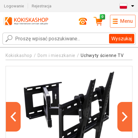
Logowanie
Rejestracja
0
Menu
Wyszukaj
Kokiskashop
Dom i mieszkanie
Uchwyty ścienne TV