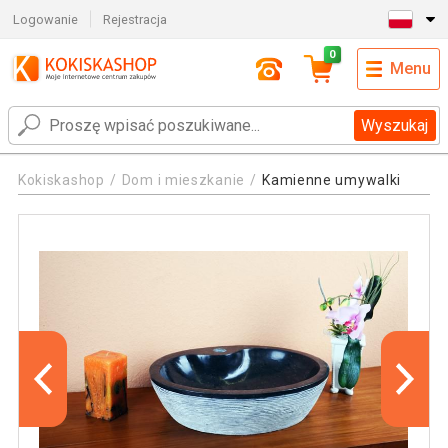
Logowanie
Rejestracja
0
Menu
Wyszukaj
Kokiskashop
Dom i mieszkanie
Kamienne umywalki