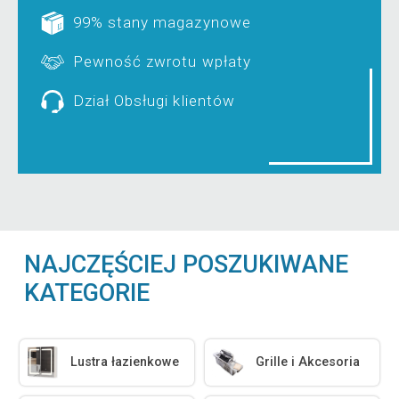
99% stany magazynowe
Pewność zwrotu wpłaty
Dział Obsługi klientów
NAJCZĘŚCIEJ POSZUKIWANE
KATEGORIE
Lustra łazienkowe
Grille i Akcesoria