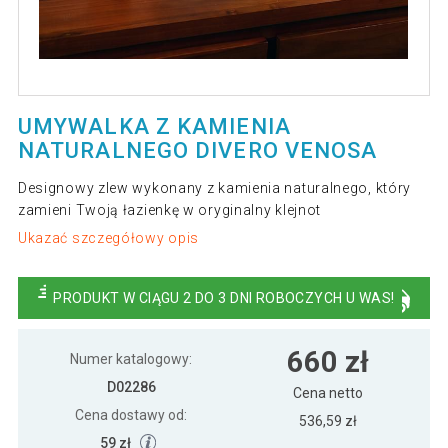
UMYWALKA Z KAMIENIA
NATURALNEGO DIVERO VENOSA
Designowy zlew wykonany z kamienia naturalnego, który
zamieni Twoją łazienkę w oryginalny klejnot
Ukazać szczegółowy opis
PRODUKT W CIĄGU 2 DO 3 DNI ROBOCZYCH U WAS!
660 zł
Numer katalogowy:
D02286
Cena netto
Cena dostawy od:
536,59 zł
59 zł