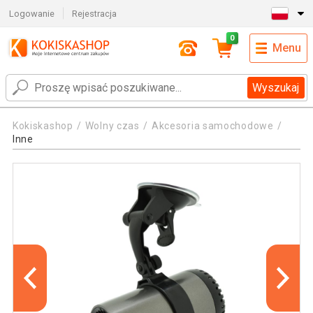
Logowanie
Rejestracja
0
Menu
Wyszukaj
Kokiskashop
Wolny czas
Akcesoria samochodowe
Inne