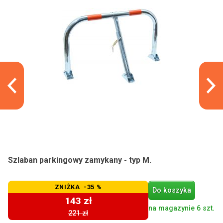
Szlaban parkingowy zamykany - typ M.
ZNIŻKA -35 %
Do koszyka
143 zł
na magazynie 6 szt.
221 zł