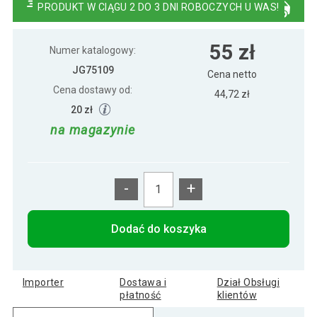
PRODUKT W CIĄGU 2 DO 3 DNI ROBOCZYCH U WAS!
108 zł
Wieszak ścienny z sześcioma haczykami
55 zł
Numer katalogowy:
JG75109
Cena netto
Cena dostawy od:
Wieszak ścienny z sześcioma haczykami,
44,72 zł
123 zł
Home Sweet Home
20 zł
na magazynie
-
+
Dodać do koszyka
Importer
Dostawa i
Dział Obsługi
płatność
klientów