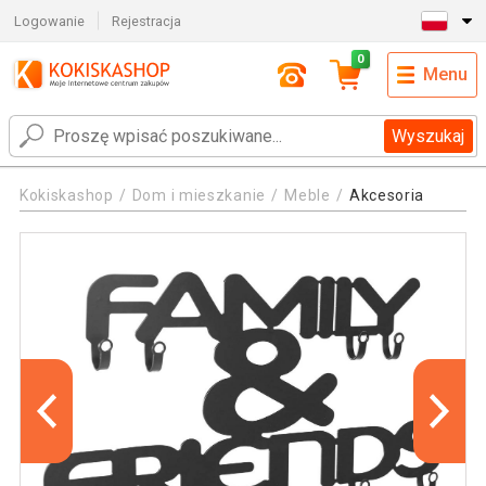
Logowanie
Rejestracja
0
Menu
Wyszukaj
Kokiskashop
Dom i mieszkanie
Meble
Akcesoria