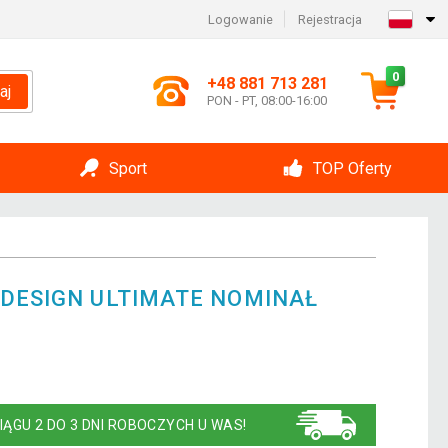
Logowanie
Rejestracja
0
+48 881 713 281
aj
PON - PT, 08:00-16:00
Sport
TOP Oferty
 DESIGN ULTIMATE NOMINAŁ
IĄGU 2 DO 3 DNI ROBOCZYCH U WAS!