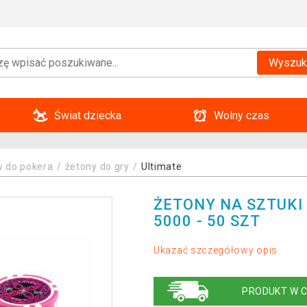
Wyszuk
Świat dziecka
Wolny czas
 do pokera
žetony do gry
Ultimate
ŻETONY NA SZTUKI
5000 - 50 SZT
Ukazać szczegółowy opis
PRODUKT W C