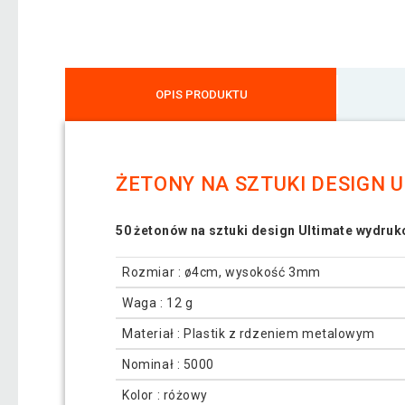
OPIS PRODUKTU
ŻETONY NA SZTUKI DESIGN U
50 żetonów na sztuki design Ultimate wydruk
Rozmiar : ø4cm, wysokość 3mm
Waga : 12 g
Materiał : Plastik z rdzeniem metalowym
Nominał : 5000
Kolor : różowy