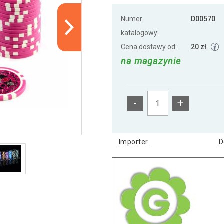
Numer
D00570
katalogowy:
Cena dostawy od:
20 zł
na magazynie
-
+
Importer
D