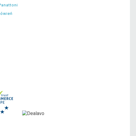
Panattoni
mówień