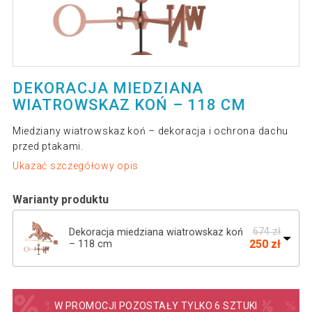
DEKORACJA MIEDZIANA
WIATROWSKAZ KOŃ – 118 CM
Miedziany wiatrowskaz koń – dekoracja i ochrona dachu
przed ptakami.
Ukazać szczegółowy opis
Warianty produktu
674 zł
Dekoracja miedziana wiatrowskaz koń
250 zł
– 118 cm
547 zł
Dekoracyjna miedziana wiatrowskaz
304 zł
żaglówka na dach 135cm
W PROMOCJI POZOSTAŁY TYLKO 6 SZTUKI