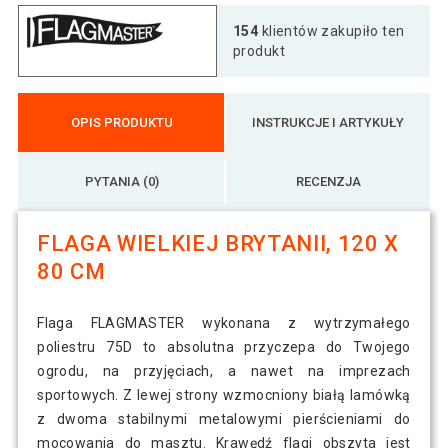
154
klientów zakupiło ten
13 zł
Flaga Hiszpanii - 120 cm x 80 cm
produkt
13 zł
Flaga Holandii - 120 cm x 80 cm
OPIS PRODUKTU
INSTRUKCJE I ARTYKUŁY
PYTANIA (0)
RECENZJA
17 zł
Flaga Irlandii, 120 x 80 cm
FLAGA WIELKIEJ BRYTANII, 120 X
80 CM
13 zł
Flaga Niemiec - 120 cm x 80 cm
7 zł
Flaga FLAGMASTER wykonana z wytrzymałego
poliestru 75D to absolutna przyczepa do Twojego
Flaga niemiecka - orzeł - emblemat - 120
15 zł
cm x 80 cm
ogrodu, na przyjęciach, a nawet na imprezach
sportowych. Z lewej strony wzmocniony białą lamówką
z dwoma stabilnymi metalowymi pierścieniami do
11 zł
Flaga Norwegii - 120 cm x 80 cm
mocowania do masztu. Krawędź flagi obszyta jest