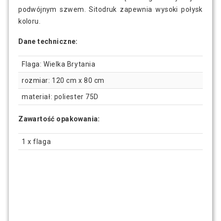
podwójnym szwem. Sitodruk zapewnia wysoki połysk
koloru.
13 zł
Flaga Polski - 120 cm x 80 cm
Dane techniczne:
Flaga: Wielka Brytania
13 zł
Flaga Republiki Czeskiej - 120 cm x 80 cm
rozmiar: 120 cm x 80 cm
materiał: poliester 75D
11 zł
Flaga Szwajcarii - 120 cm x 80 cm
Zawartość opakowania:
1 x flaga
11 zł
Flaga Szwecji - 120 cm x 80 cm
14 zł
Flaga Turcji, 120 cm x 80 cm