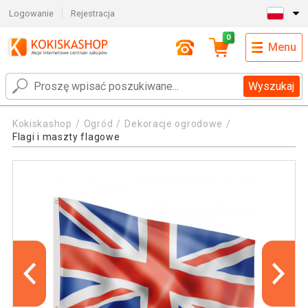
Logowanie
Rejestracja
0
Menu
Wyszukaj
Kokiskashop
Ogród
Dekoracje ogrodowe
Flagi i maszty flagowe