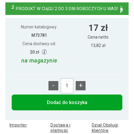
PRODUKT W CIĄGU 2 DO 3 DNI ROBOCZYCH U WAS!
12 zł
Flaga Bawarii - 120 cm x 80 cm
17 zł
Numer katalogowy:
M73781
Cena netto
Cena dostawy od:
13,82 zł
14 zł
Flaga Brazylii, 120 x 80 cm
20 zł
na magazynie
12 zł
Flaga Danii - 120 cm x 80 cm
-
+
13 zł
Flaga Francji - 120 cm x 80 cm
Dodać do koszyka
16 zł
Flaga Grecji - 120 cm x 80 cm
Importer
Dostawa i
Dział Obsługi
płatność
klientów