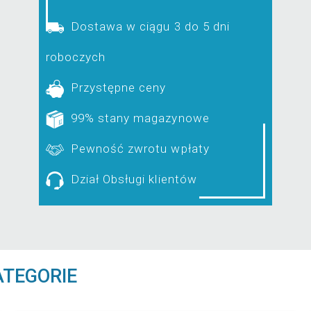
Dostawa w ciągu 3 do 5 dni
roboczych
Przystępne ceny
99% stany magazynowe
Pewność zwrotu wpłaty
Dział Obsługi klientów
ATEGORIE