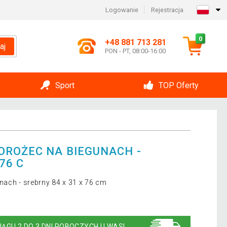
Logowanie
Rejestracja
0
+48 881 713 281
aj
PON - PT, 08:00-16:00
Sport
TOP Oferty
OROŻEC NA BIEGUNACH -
76 C
nach - srebrny 84 x 31 x 76 cm
IĄGU 2 DO 3 DNI ROBOCZYCH U WAS!