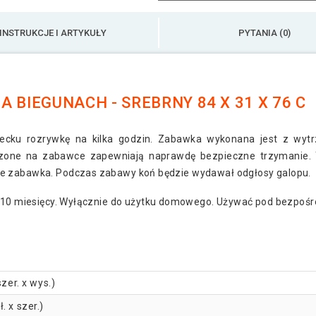
INSTRUKCJE I ARTYKUŁY
PYTANIA (0)
 BIEGUNACH - SREBRNY 84 X 31 X 76 C
ecku rozrywkę na kilka godzin. Zabawka wykonana jest z wyt
zone na zabawce zapewniają naprawdę bezpieczne trzymanie. 
je zabawka. Podczas zabawy koń będzie wydawał odgłosy galopu.
ej 10 miesięcy. Wyłącznie do użytku domowego. Używać pod bezpoś
szer. x wys.)
ł. x szer.)