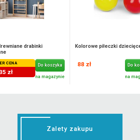
drewniane drabinki
Kolorowe piłeczki dziecięce
zne
ER CENA
88 zł
Do koszyka
Do ko
35 zł
na magazynie
na mag
Zalety zakupu