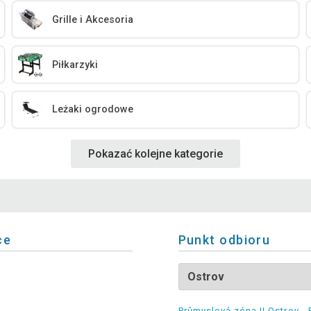
Grille i Akcesoria
Piłkarzyki
Leżaki ogrodowe
Pokazać kolejne kategorie
ce
Punkt odbioru
Průmyslová zóna II Ostrov - 