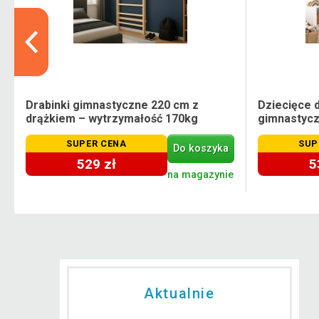
Drabinki gimnastyczne 220 cm z
Dziecięce 
drążkiem – wytrzymałość 170kg
gimnastyc
SUPER CENA
SUP
Do koszyka
529 zł
5
e
na magazynie
Aktualnie