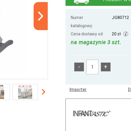
Numer
JG80712
katalogowy:
Cena dostawy od:
20 zł
na magazynie 3 szt.
-
+
Importer
D