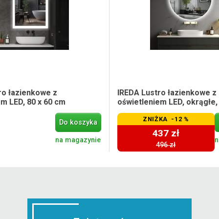
ro łazienkowe z
IREDA Lustro łazienkowe z
em LED, 80 x 60 cm
oświetleniem LED, okrągłe,
ZNIŻKA -12 %
Do koszyka
437 zł
na magazynie
n
496 zł