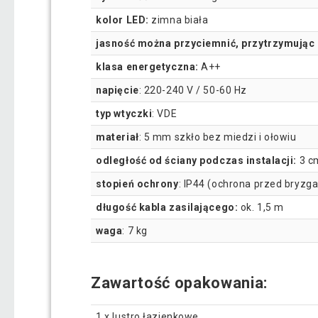
kolor LED:
zimna biała
jasność można przyciemnić, przytrzymując p
klasa energetyczna:
A++
napięcie
: 220-240 V / 50-60 Hz
typ wtyczki
: VDE
materiał
: 5 mm szkło bez miedzi i ołowiu
odległość od ściany podczas instalacji:
3 c
stopień ochrony
: IP44 (ochrona przed bryzg
długość kabla zasilającego:
ok. 1,5 m
waga
: 7 kg
Zawartość opakowania:
1 x lustro łazienkowe