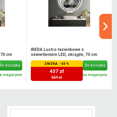
IREDA Lustro łazienkowe z
 70 cm
oświetleniem LED, okrągłe, 70 cm
ZNIŻKA -33 %
Do koszyka
Do koszyka
437 zł
a magazynie
na magazynie
654 zł