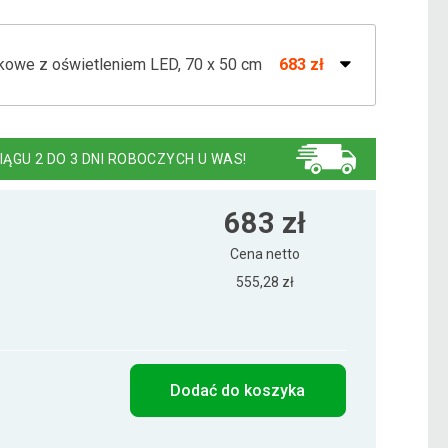
kowe z oświetleniem LED, 70 x 50 cm
683 zł
kowe z oświetleniem LED, 80 x 60 cm
683 zł
IĄGU 2 DO 3 DNI ROBOCZYCH U WAS!
kowe z oświetleniem LED, 90 x 70 cm
734 zł
683 zł
Cena netto
555,28 zł
Dodać do koszyka