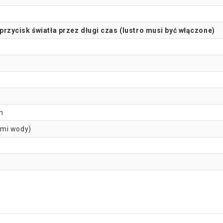
rzycisk światła przez długi czas (lustro musi być włączone)
m
ami wody)