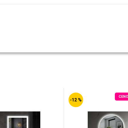
CEN
-12 %