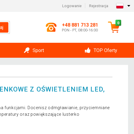
Logowanie
Rejestracja
0
+48 881 713 281
aj
PON - PT, 08:00-16:00
Sport
TOP Oferty
IENKOWE Z OŚWIETLENIEM LED,
ma funkcjami. Docenisz odmgławianie, przyciemniane
emperatury oraz powiększające lusterko