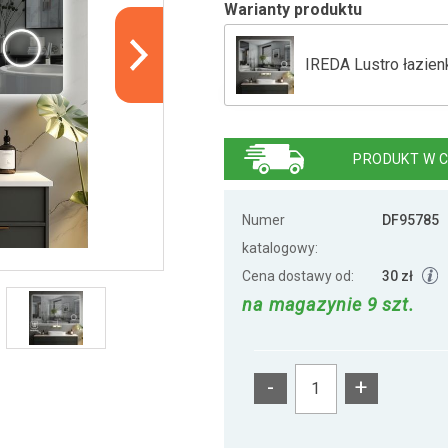
Warianty produktu
IREDA Lustro łazien
IREDA Lustro łazien
PRODUKT W C
IREDA Lustro łazien
Numer
DF95785
katalogowy:
Cena dostawy od:
30 zł
na magazynie 9 szt.
-
+