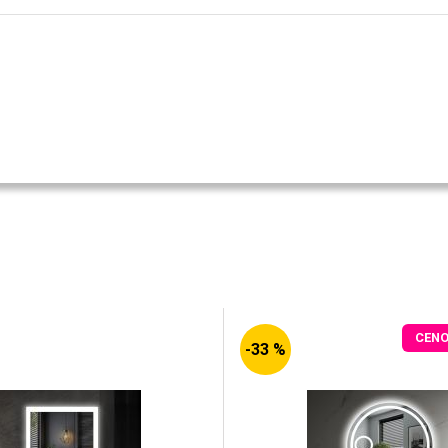
CEN
-33 %