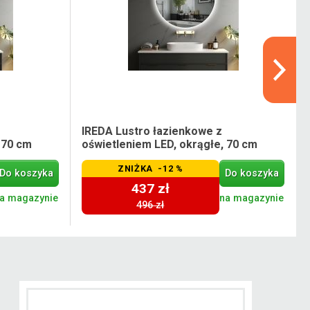
IREDA Lustro łazienkowe z
 70 cm
oświetleniem LED, okrągłe, 70 cm
ZNIŻKA -12 %
Do koszyka
Do koszyka
437 zł
a magazynie
na magazynie
496 zł