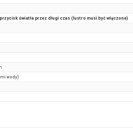
rzycisk światła przez długi czas (lustro musi być włączone)
m
ami wody)