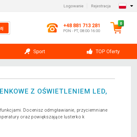
Logowanie
Rejestracja
0
+48 881 713 281
aj
PON - PT, 08:00-16:00
Sport
TOP Oferty
IENKOWE Z OŚWIETLENIEM LED,
 funkcjami. Docenisz odmgławianie, przyciemniane
emperatury oraz powiększające lusterko k