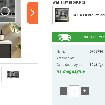
Warianty produktu
IREDA Lustro łazien
IREDA Lustro łazien
PRODUKT W C
IREDA Lustro łazien
Numer
DF95784
katalogowy:
Cena dostawy od:
30 zł
na magazynie
-
+