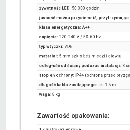
żywotność LED
: 50 000 godzin
jasność można przyciemnić, przytrzymując p
klasa energetyczna: A++
napięcie:
220-240 V / 50-60 Hz
typ wtyczki:
VDE
materiał:
5 mm szkło bez miedzi i ołowiu
odległość od ściany podczas instalacji:
3 c
stopień ochrony:
IP44 (ochrona przed bryzg
długość kabla zasilającego:
ok. 1,5 m
waga
: 8 kg
Zawartość opakowania:
1 x lustro łazienkowe