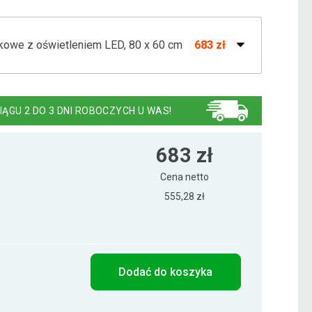
kowe z oświetleniem LED, 80 x 60 cm
683 zł
kowe z oświetleniem LED, 70 x 50 cm
683 zł
IĄGU 2 DO 3 DNI ROBOCZYCH U WAS!
kowe z oświetleniem LED, 90 x 70 cm
734 zł
683 zł
Cena netto
555,28 zł
Dodać do koszyka