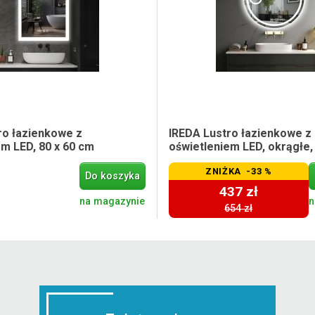
ro łazienkowe z
IREDA Lustro łazienkowe z
em LED, 80 x 60 cm
oświetleniem LED, okrągłe,
ZNIŻKA -33 %
Do koszyka
437 zł
na magazynie
n
654 zł