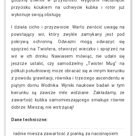
godzinę zniknie w przyszłości. Wygodne naciśnięcie
przycisku kciukiem na uchwycie kubka i rotor już
wykonuje swoją obsługę.
I działa cicho i przyzwoicie. Warto zwrócić uwagę na
powstający wir, który zwykle zamykany jest pod
pokrywą ochronną. Odważni mogą odważyć się
spojrzeć na Twistera, otworzyć wieczko i spojrzeć na
wir w ich drinku. Nawiasem mówiąc, nie udało się
jeszcze ustalić, czy samodzielny „Twister Mug" na
półkuli południowej może obracać się w innym kierunku
z powodu grawitacji, równika i trzeciego ascendentu w
piątym domu Wodnika. Wyniki naukowe badań w tym
kierunku są zawsze mile widziane. Zakładamy, że
zawartość kubka samomieszającego smakuje równie
dobrze. Mieszaj, nie wstrząsaj!
Dane techniczne:
ładnie miesza zawartość z pianką za naciśnięciem