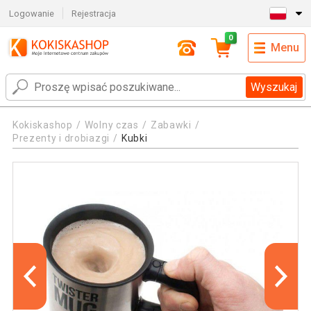
Logowanie
Rejestracja
0
Menu
Wyszukaj
Kokiskashop
Wolny czas
Zabawki
Prezenty i drobiazgi
Kubki