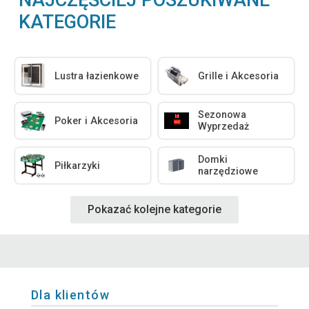
NAJCZĘŚCIEJ POSZUKIWANE
KATEGORIE
Lustra łazienkowe
Grille i Akcesoria
Sezonowa
Poker i Akcesoria
Wyprzedaż
Domki
Piłkarzyki
narzędziowe
Pokazać kolejne kategorie
Dla klientów