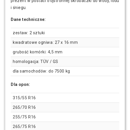
prezent w postaci trójstronnej skrobaczki do wody, lodu
i śniegu.
Dane techniczne:
zestaw: 2 sztuki
kwadratowe ogniwa: 27 x 16 mm
grubość komórki: 4,5 mm
homologacja: TÜV / GS
dla samochodów: do 7500 kg
Dla opon:
315/55 R16
265/70 R16
255/75 R16
265/75 R16