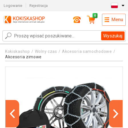
Logowanie
Rejestracja
0
Menu
Wyszukaj
Kokiskashop
Wolny czas
Akcesoria samochodowe
Akcesoria zimowe