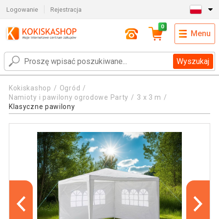
Logowanie
Rejestracja
0
Menu
Wyszukaj
Kokiskashop
Ogród
Namioty i pawilony ogrodowe Party
3 x 3 m
Klasyczne pawilony