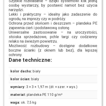
Szybkie rozkładanie
– dzięki systemowi klik jedną
osobę wystarczy, by postawić namiot bez użycia
narzędzi.
Lekki i praktyczny
– idealny jako zadaszenie do
ogrodu, na imprezy czy w podróży.
Ochrona przed słońcem i deszczem
– plandeka PE
zapewnia cień i podstawową osłonę.
Uniwersalne zastosowanie
– na uroczystości,
stoiska sprzedażowe, pchle targi czy codzienny
relaks na świeżym powietrzu.
Możliwość rozbudowy
– dostępne dodatkowe
boczne ścianki (z oknem lub bez), dla lepszej
ochrony.
Dane techniczne:
kolor dachu:
biały
kolor ścian:
biały
wymiary:
3 × 3 × 1,97 m (dł. × szer. × wys.)
materiał:
plandeka PE 110 g/m²
waga:
ok. 7,5 kg