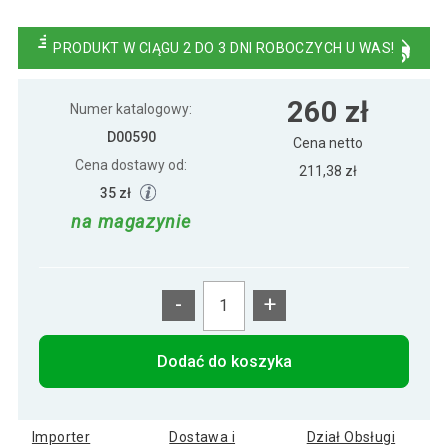
Namiot ogrodowy - antracyt, 3 x 3 m + 2
252 zł
ściany boczne
PRODUKT W CIĄGU 2 DO 3 DNI ROBOCZYCH U WAS!
Pawilon ogrodowy - granatowy 3 x 3 m +
294 zł
260 zł
2 ściany boczne
Numer katalogowy:
D00590
Cena netto
Cena dostawy od:
Pawilon ogrodowy 3 x 3 m + 2 ścianki
211,38 zł
252 zł
boczne z oknami
35 zł
na magazynie
-
+
Dodać do koszyka
Importer
Dostawa i
Dział Obsługi