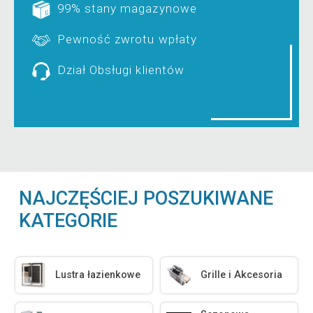
99% stany magazynowe
Pewność zwrotu wpłaty
Dział Obsługi klientów
NAJCZĘŚCIEJ POSZUKIWANE
KATEGORIE
Lustra łazienkowe
Grille i Akcesoria