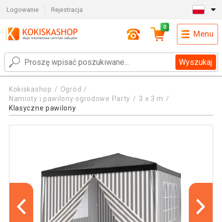
Logowanie
Rejestracja
0
Menu
Wyszukaj
Kokiskashop
Ogród
Namioty i pawilony ogrodowe Party
3 x 3 m
Klasyczne pawilony