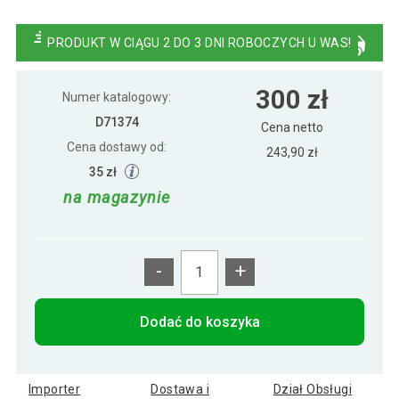
Namiot ogrodowy, party, klasyczny 3x3m
318 zł
+ ściany - biały
PRODUKT W CIĄGU 2 DO 3 DNI ROBOCZYCH U WAS!
Pawilon 3x3m Namiot handlowy z
282 zł
300 zł
wejściem PE
Numer katalogowy:
D71374
Cena netto
Cena dostawy od:
Pawilon handlowy, namiot ogrodowy 3x3
243,90 zł
300 zł
m
35 zł
na magazynie
-
+
Dodać do koszyka
Importer
Dostawa i
Dział Obsługi