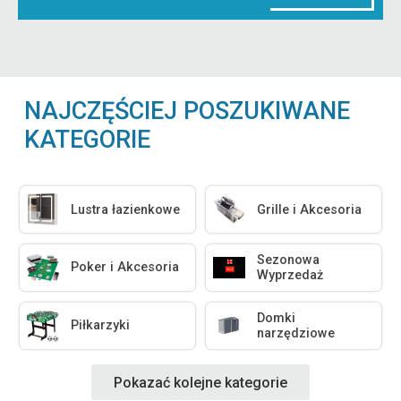
NAJCZĘŚCIEJ POSZUKIWANE
KATEGORIE
Lustra łazienkowe
Grille i Akcesoria
Sezonowa
Poker i Akcesoria
Wyprzedaż
Domki
Piłkarzyki
narzędziowe
Pokazać kolejne kategorie