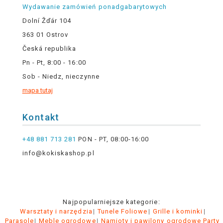
Wydawanie zamówień ponadgabarytowych
Dolní Žďár 104
363 01 Ostrov
Česká republika
Pn - Pt, 8:00 - 16:00
Sob - Niedz, nieczynne
mapa tutaj
Kontakt
+48 881 713 281
PON - PT, 08:00-16:00
info@kokiskashop.pl
Najpopularniejsze kategorie:
Warsztaty i narzędzia
Tunele Foliowe
Grille i kominki
Parasole
Meble ogrodowe
Namioty i pawilony ogrodowe Party