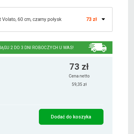
t Volato, 60 cm, czarny połysk
73 zł
ta Volato, 80 cm, błyszcząca czerń
93 zł
IĄGU 2 DO 3 DNI ROBOCZYCH U WAS!
STA Volato czarna z połyskiem, 110 cm
129 zł
73 zł
Cena netto
59,35 zł
STA Volato czarna z połyskiem, 50 cm
65 zł
STA Volato czarna z połyskiem, 70 cm
89 zł
Dodać do koszyka
ISTA Volato wolnowisząca czarna z