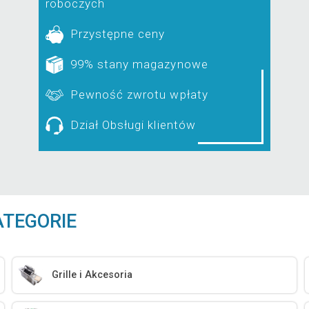
roboczych
Przystępne ceny
99% stany magazynowe
Pewność zwrotu wpłaty
Dział Obsługi klientów
ATEGORIE
Grille i Akcesoria