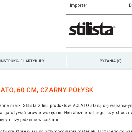
połyskiem, 90 cm
Importer
D
Półka ścienna Stylis
Półka ścienna Stylis
INSTRUKCJE I ARTYKUŁY
PYTANIA (0)
Półka ścienna Stylis
ATO, 60 CM, CZARNY POŁYSK
cienne marki Stilista z linii produktów VOLATO staną się wspani
go używać prawie wszędzie. Niezależnie od tego, czy chodzi o 
ięcym czy jedzenie w spiżarni.
e otwory, które służą do przymocowania materiału łączącego do wsp