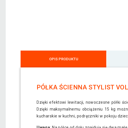
OPIS PRODUKTU
PÓŁKA ŚCIENNA STYLIST VOL
Dzięki efektowi lewitacji, nowoczesne półki ś
Dzięki maksymalnemu obciążeniu 15 kg można 
kucharskie w kuchni, podręczniki w pokoju dziec
Uwaga
: Na półce od dołu znajdują się dwa mał