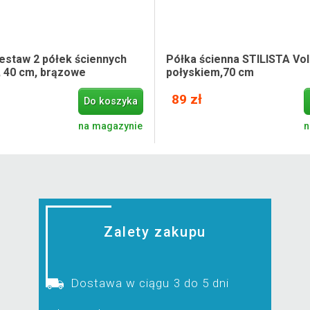
estaw 2 półek ściennych
Półka ścienna STILISTA Vola
, 40 cm, brązowe
połyskiem,70 cm
89 zł
Do koszyka
na magazynie
n
Zalety zakupu
Dostawa w ciągu 3 do 5 dni