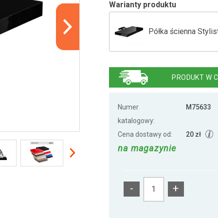
Warianty produktu
Półka ścienna Stylis
Półka ścienna Stilis
PRODUKT W C
Półka ścienna STILI
Numer
M75633
katalogowy:
Cena dostawy od:
20 zł
Półka ścienna STILI
na magazynie
Półka ścienna STILI
-
+
Półka ścienna STIL