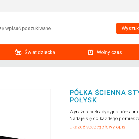
Wyszuk
Świat dziecka
Wolny czas
PÓŁKA ŚCIENNA STY
POŁYSK
Wyraźna nietradycyjna półka im
Nadaje się do każdego pomiesz
Ukazać szczegółowy opis