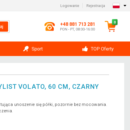
Logowanie
Rejestracja
0
+48 881 713 281
aj
PON - PT, 08:00-16:00
Sport
TOP Oferty
LIST VOLATO, 60 CM, CZARNY
itująca unoszenie się półki, pozornie bez mocowania.
czenia.