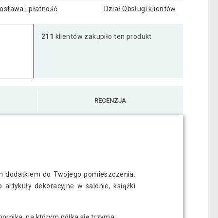
109 zł
ostawa i płatność
Dział Obsługi klientów
211
klientów zakupiło ten produkt
t Volato, 100 cm, czarny połysk
112 zł
t Volato, 30 cm, czarny połysk
50 zł
RECENZJA
t Volato, 40 cm, czarny połysk
56 zł
ałym dodatkiem do Twojego pomieszczenia.
artykuły dekoracyjne w salonie, książki
ornika, na którym półka się trzyma.