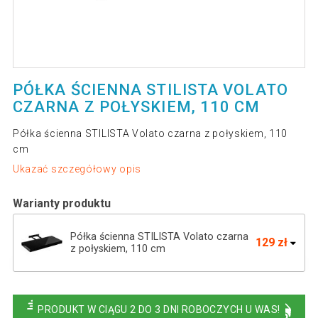
PÓŁKA ŚCIENNA STILISTA VOLATO
CZARNA Z POŁYSKIEM, 110 CM
Półka ścienna STILISTA Volato czarna z połyskiem, 110
cm
Ukazać szczegółowy opis
Warianty produktu
Półka ścienna STILISTA Volato czarna
129 zł
z połyskiem, 110 cm
Półka ścienna Stilista Volato, 80 cm,
93 zł
błyszcząca czerń
PRODUKT W CIĄGU 2 DO 3 DNI ROBOCZYCH U WAS!