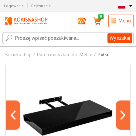
Logowanie
Rejestracja
0
Menu
Wyszukaj
Kokiskashop
Dom i mieszkanie
Meble
Półki