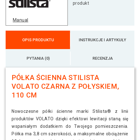
połysk
produkt
Manual
Półka ścienna Stylist Volato, 60 cm, czarny
73 zł
połysk
OPIS PRODUKTU
INSTRUKCJE I ARTYKUŁY
PYTANIA (0)
RECENZJA
PÓŁKA ŚCIENNA STILISTA
VOLATO CZARNA Z POŁYSKIEM,
110 CM
Nowoczesne półki ścienne marki Stilista® z linii
produktów VOLATO dzięki efektowi lewitacji staną się
wspaniałym dodatkiem do Twojego pomieszczenia.
Półka ma 3,8 cm szerokości, a maksymalne obciążenie