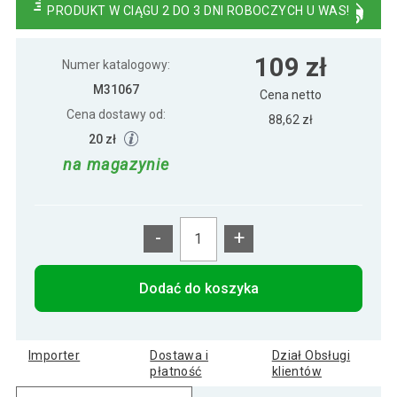
PRODUKT W CIĄGU 2 DO 3 DNI ROBOCZYCH U WAS!
Półka ścienna STILISTA Volato czarna z
129 zł
109 zł
połyskiem, 110 cm
Numer katalogowy:
M31067
Cena netto
Cena dostawy od:
Półka ścienna STILISTA Volato czarna z
88,62 zł
65 zł
połyskiem, 50 cm
20 zł
na magazynie
Półka ścienna STILISTA Volato czarna z
89 zł
połyskiem, 70 cm
-
+
Półka ścienna Stylist Volato, 100 cm,
112 zł
czarny połysk
Dodać do koszyka
Półka ścienna Stylist Volato, 30 cm, czarny
50 zł
połysk
Importer
Dostawa i
Dział Obsługi
płatność
klientów