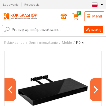
Logowanie
Rejestracja
0
Menu
Wyszukaj
Kokiskashop
Dom i mieszkanie
Meble
Półki