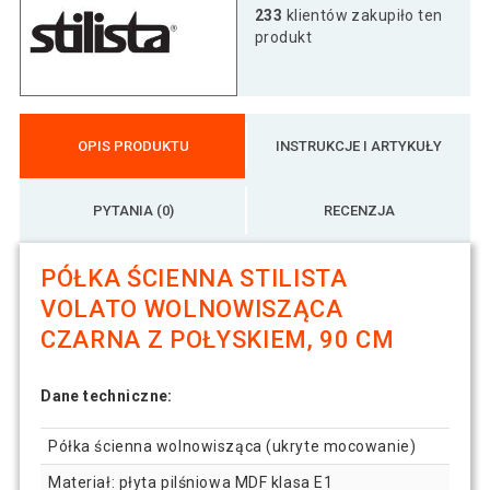
Półka ścienna Stylist Volato, 40 cm, czarny
233
klientów zakupiło ten
56 zł
połysk
produkt
Półka ścienna Stylist Volato, 60 cm, czarny
73 zł
połysk
OPIS PRODUKTU
INSTRUKCJE I ARTYKUŁY
PYTANIA (0)
RECENZJA
PÓŁKA ŚCIENNA STILISTA
VOLATO WOLNOWISZĄCA
CZARNA Z POŁYSKIEM, 90 CM
Dane techniczne:
Półka ścienna wolnowisząca (ukryte mocowanie)
Materiał: płyta pilśniowa MDF klasa E1