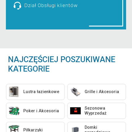
Dział Obsługi klientów
NAJCZĘŚCIEJ POSZUKIWANE
KATEGORIE
Lustra łazienkowe
Grille i Akcesoria
Sezonowa
Poker i Akcesoria
Wyprzedaż
Domki
Piłkarzyki