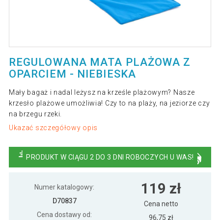
REGULOWANA MATA PLAŻOWA Z
OPARCIEM - NIEBIESKA
Mały bagaż i nadal leżysz na krześle plażowym? Nasze
krzesło plażowe umożliwia! Czy to na plaży, na jeziorze czy
na brzegu rzeki.
Ukazać szczegółowy opis
PRODUKT W CIĄGU 2 DO 3 DNI ROBOCZYCH U WAS!
119 zł
Numer katalogowy:
D70837
Cena netto
Cena dostawy od:
96,75 zł