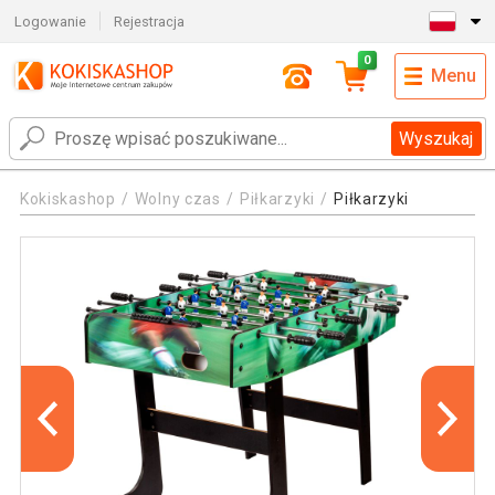
Logowanie
Rejestracja
0
Menu
Wyszukaj
Kokiskashop
Wolny czas
Piłkarzyki
Piłkarzyki