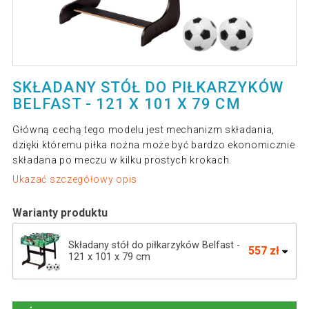
SKŁADANY STÓŁ DO PIŁKARZYKÓW
BELFAST - 121 X 101 X 79 CM
Główną cechą tego modelu jest mechanizm składania,
dzięki któremu piłka nożna może być bardzo ekonomicznie
składana po meczu w kilku prostych krokach.
Ukazać szczegółowy opis
Warianty produktu
Składany stół do piłkarzyków Belfast -
557 zł
121 x 101 x 79 cm
Piłkarzyki stół piłkarski BELFAST 121 x
475 zł
101 x 79 cm jasne drewo