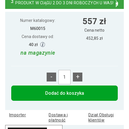
PRODUKT W CIĄGU 2 DO 3 DNI ROBOCZYCH U WAS!
Piłkarzyki stół piłkarski składany 121 x
575 zł
557 zł
101 x 79cm BELFAST
Numer katalogowy:
M60015
Cena netto
Cena dostawy od:
Piłkarzyki stół piłkarski składany 121 x
452,85 zł
475 zł
101 x 79cm BELFAST czarne
40 zł
na magazynie
Piłkarzyki stołowe Belfast 121 x 101 x 79
564 zł
cm - białe
-
+
Dodać do koszyka
Importer
Dostawa i
Dział Obsługi
płatność
klientów