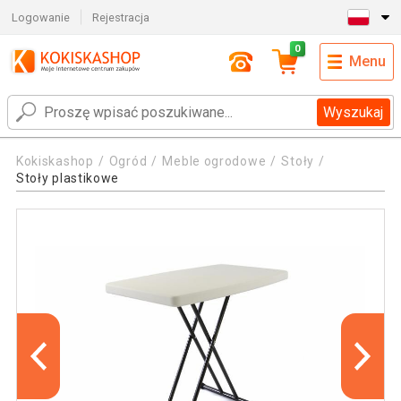
Logowanie
Rejestracja
0
Menu
Wyszukaj
Kokiskashop
Ogród
Meble ogrodowe
Stoły
Stoły plastikowe