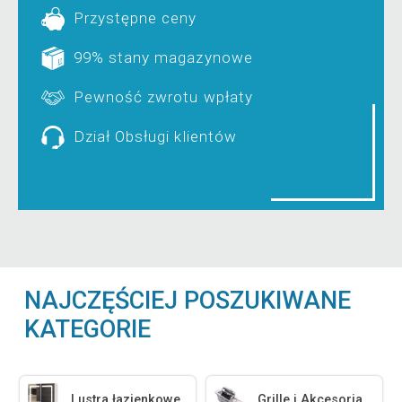
Przystępne ceny
99% stany magazynowe
Pewność zwrotu wpłaty
Dział Obsługi klientów
NAJCZĘŚCIEJ POSZUKIWANE
KATEGORIE
Lustra łazienkowe
Grille i Akcesoria