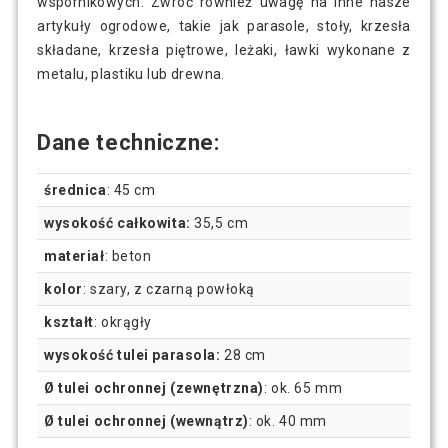
wspornikowych. Zwróć również uwagę na inne nasze
artykuły ogrodowe, takie jak parasole, stoły, krzesła
składane, krzesła piętrowe, leżaki, ławki wykonane z
metalu, plastiku lub drewna.
Dane techniczne:
średnica
: 45 cm
wysokość całkowita:
35,5 cm
materiał
: beton
kolor
: szary, z czarną powłoką
kształt
: okrągły
wysokość tulei parasola:
28 cm
Ø tulei ochronnej (zewnętrzna)
: ok. 65 mm
Ø tulei ochronnej (wewnątrz)
: ok. 40 mm