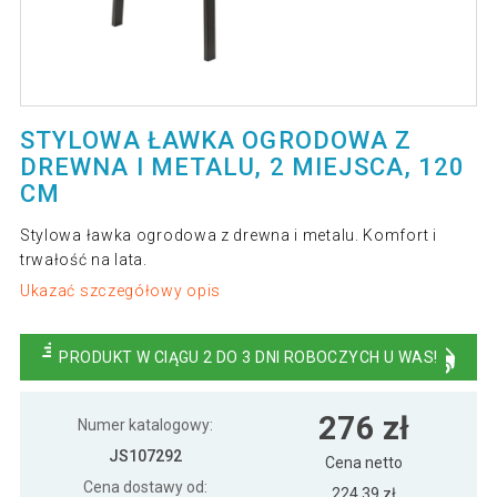
STYLOWA ŁAWKA OGRODOWA Z
DREWNA I METALU, 2 MIEJSCA, 120
CM
Stylowa ławka ogrodowa z drewna i metalu. Komfort i
trwałość na lata.
Ukazać szczegółowy opis
PRODUKT W CIĄGU 2 DO 3 DNI ROBOCZYCH U WAS!
276 zł
Numer katalogowy:
JS107292
Cena netto
Cena dostawy od:
224,39 zł