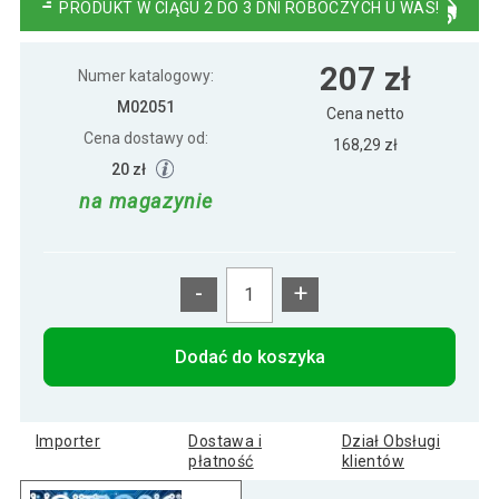
PRODUKT W CIĄGU 2 DO 3 DNI ROBOCZYCH U WAS!
207 zł
Numer katalogowy:
M02051
Cena netto
Cena dostawy od:
168,29 zł
20 zł
na magazynie
-
+
Dodać do koszyka
Importer
Dostawa i
Dział Obsługi
płatność
klientów