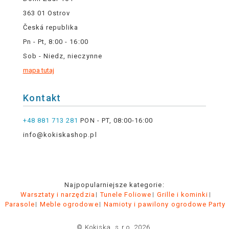
363 01 Ostrov
Česká republika
Pn - Pt, 8:00 - 16:00
Sob - Niedz, nieczynne
mapa tutaj
Kontakt
+48 881 713 281
PON - PT, 08:00-16:00
info@kokiskashop.pl
Najpopularniejsze kategorie:
Warsztaty i narzędzia
Tunele Foliowe
Grille i kominki
Parasole
Meble ogrodowe
Namioty i pawilony ogrodowe Party
© Kokiska, s.r.o. 2026.