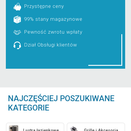
Przystępne ceny
99% stany magazynowe
Pewność zwrotu wpłaty
Dział Obsługi klientów
NAJCZĘŚCIEJ POSZUKIWANE
KATEGORIE
Lustra łazienkowe
Grille i Akcesoria