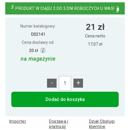
zimna biel
PRODUKT W CIĄGU 2 DO 3 DNI ROBOCZYCH U WAS!
21 zł
Numer katalogowy:
D02141
Cena netto
Cena dostawy od:
17,07 zł
20 zł
na magazynie
-
+
Dodać do koszyka
Importer
Dostawa i
Dział Obsługi
płatność
klientów