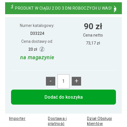
meteorów, zimna biała
PRODUKT W CIĄGU 2 DO 3 DNI ROBOCZYCH U WAS!
90 zł
Numer katalogowy:
D33224
Cena netto
Cena dostawy od:
73,17 zł
20 zł
na magazynie
-
+
Dodać do koszyka
Importer
Dostawa i
Dział Obsługi
płatność
klientów