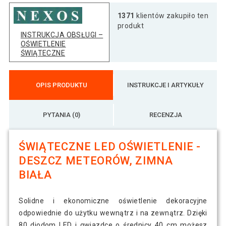
1371
klientów zakupiło ten
produkt
INSTRUKCJA OBSŁUGI –
OŚWIETLENIE
ŚWIĄTECZNE
OPIS PRODUKTU
INSTRUKCJE I ARTYKUŁY
PYTANIA (0)
RECENZJA
ŚWIĄTECZNE LED OŚWIETLENIE -
DESZCZ METEORÓW, ZIMNA
BIAŁA
Solidne i ekonomiczne oświetlenie dekoracyjne
odpowiednie do użytku wewnątrz i na zewnątrz. Dzięki
80 diodom LED i gwiazdce o średnicy 40 cm możesz