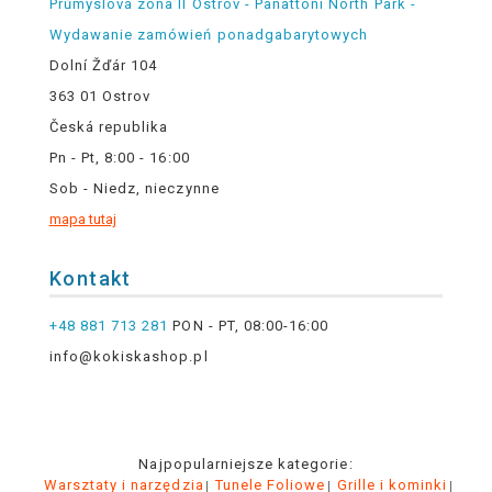
Průmyslová zóna II Ostrov - Panattoni North Park -
Wydawanie zamówień ponadgabarytowych
Dolní Žďár 104
363 01 Ostrov
Česká republika
Pn - Pt, 8:00 - 16:00
Sob - Niedz, nieczynne
mapa tutaj
Kontakt
+48 881 713 281
PON - PT, 08:00-16:00
info@kokiskashop.pl
Najpopularniejsze kategorie:
Warsztaty i narzędzia
Tunele Foliowe
Grille i kominki