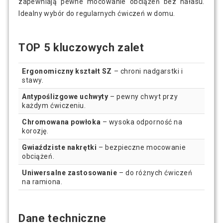
zapewniają pewne mocowanie obciążeń bez hałasu.
Idealny wybór do regularnych ćwiczeń w domu.
TOP 5 kluczowych zalet
Ergonomiczny kształt SZ
– chroni nadgarstki i
stawy.
Antypoślizgowe uchwyty
– pewny chwyt przy
każdym ćwiczeniu.
Chromowana powłoka
– wysoka odporność na
korozję.
Gwiaździste nakrętki
– bezpieczne mocowanie
obciążeń.
Uniwersalne zastosowanie
– do różnych ćwiczeń
na ramiona.
Dane techniczne