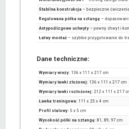
Stabilna konstrukcja
– bezpieczne ćwiczenia
Regulowana półka na sztangę
– dopasowanie
Antypoślizgowe uchwyty
– pewny chwyt i ko
Łatwy montaż
– szybkie przygotowanie do tr
Dane techniczne:
Wymiary wieży:
136 x 111 x 217 cm
Wymiary ławki złożonej:
136 x 111 x 217 cm
Wymiary ławki rozłożonej:
212 x 111 x 217 
Ławka treningowa:
111 x 25 x 4 cm
Profil stalowy:
5 x 5 cm
Wysokość półki na sztangę:
81, 89, 97 cm