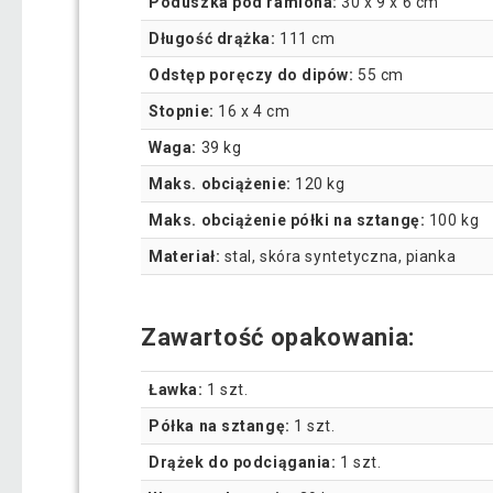
Poduszka pod ramiona:
30 x 9 x 6 cm
Długość drążka:
111 cm
Odstęp poręczy do dipów:
55 cm
Stopnie:
16 x 4 cm
Waga:
39 kg
Maks. obciążenie:
120 kg
Maks. obciążenie półki na sztangę:
100 kg
Materiał:
stal, skóra syntetyczna, pianka
Zawartość opakowania:
Ławka:
1 szt.
Półka na sztangę:
1 szt.
Drążek do podciągania:
1 szt.