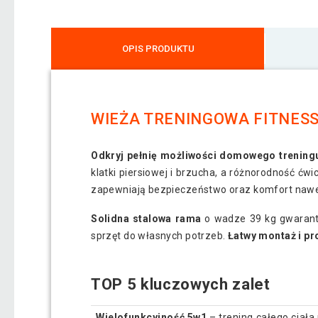
OPIS PRODUKTU
WIEŻA TRENINGOWA FITNESS 
Odkryj pełnię możliwości domowego trening
klatki piersiowej i brzucha, a różnorodność ćwi
zapewniają bezpieczeństwo oraz komfort nawet
Solidna stalowa rama
o wadze 39 kg gwarantu
sprzęt do własnych potrzeb.
Łatwy montaż i p
TOP 5 kluczowych zalet
Wielofunkcyjność 5w1
– trening całego ciała