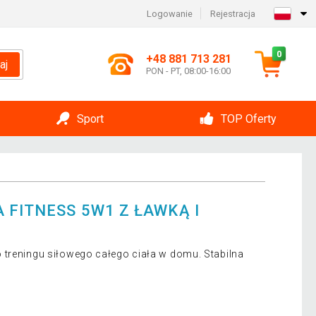
Logowanie
Rejestracja
0
+48 881 713 281
aj
PON - PT, 08:00-16:00
Sport
TOP Oferty
 FITNESS 5W1 Z ŁAWKĄ I
 treningu siłowego całego ciała w domu. Stabilna