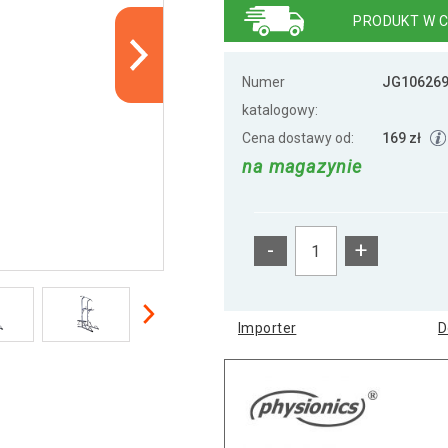
PRODUKT W C
Numer
JG10626
katalogowy:
Cena dostawy od:
169 zł
na magazynie
-
+
Importer
D