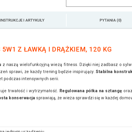
INSTRUKCJE I ARTYKUŁY
PYTANIA (0)
5W1 Z ŁAWKĄ I DRĄŻKIEM, 120 KG
u
z naszą wielofunkcyjną wieżą fitness. Dzięki niej zadbasz o syl
czeń sprawi, że każdy trening będzie inspirujący.
Stabilna konstru
 podczas intensywnych serii.
je trwałość i wytrzymałość.
Regulowana półka na sztangę
oraz
rosta konserwacja
sprawiają, że wieża sprawdzi się w każdej domow
 na jednym urządzeniu.