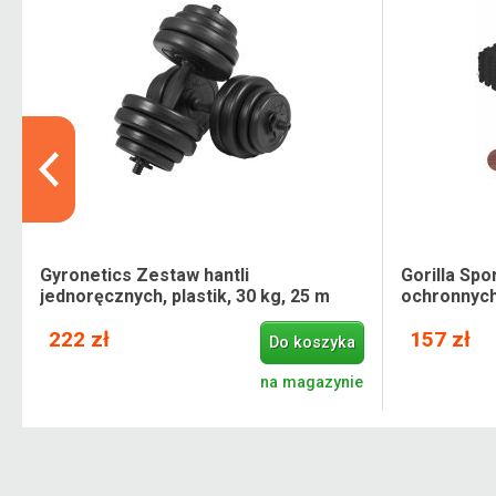
Gyronetics Zestaw hantli
Gorilla Sp
jednoręcznych, plastik, 30 kg, 25 m
ochronnych,
222 zł
157 zł
Do koszyka
e
na magazynie